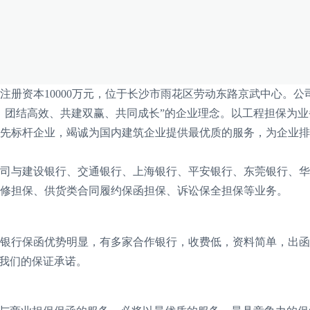
注册资本
1
0000万元
，
位于长沙市雨花区劳动东路
京武中心
。
公
、团结高效、共建双赢、共同成长”的企业理念
。
以工程担保为业
先标杆企业，竭诚为
国
内建筑企业
提供最优质的服务
，
为企业排
司与建设银行、
交通银行、上海银行、
平安银行、东莞银行
、
华
修担保
、
供货类合同履约保函
担保
、
诉讼保全担保
等业务。
银行保函优势明显，
有
多家合作银行，收费低，
资料简单，
出函
是我们
的保证
承诺。