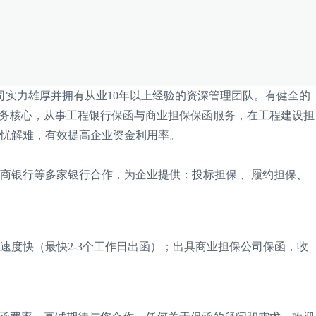
司实力雄厚并
拥有从业
10
年以上经验的资深管理团队。有健全的
务核心，从事工程
银行保函与
商业担保
保函
服务
，
在工程
建设
担
忧解难，有效提高企业资金利用率
。
商银行
等多家银行合作，为企业提供
：
投标担保
、履约担保、
速度快（最快
2
-
3
个工作日出函）
；出具商业担保公司保函，收