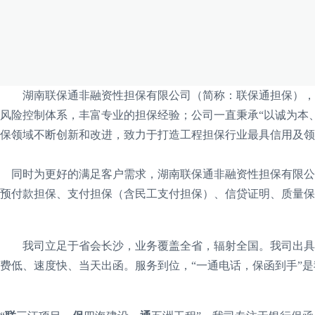
湖南联保通非融资性担保有限公司（简称：联保通担保），
风险控制体系，丰富专业的担保经验
；
公司一直秉承
“以诚为本
保领域不断创新和改进，致力于打造工程担保行业最具信用及领
同时为更好的满足客户需求，湖南联保通非融资性担保有限公
预付款担保、支付担保（含民工支付担保）、信贷证明、质量保
我司立足于省会长沙，业务覆盖全省，辐射全国。我司出具
费低、
速度快、
当天出函。
服务
到位
，
“一
通
电话，保函到
手
”