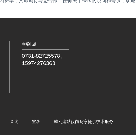
函
费率
，
真诚期待
与您
合作，任何关于保函的疑问和需求，欢迎
联系电话
0731-82725578、
15974276363
查询
登录
腾云建站仅向商家提供技术服务